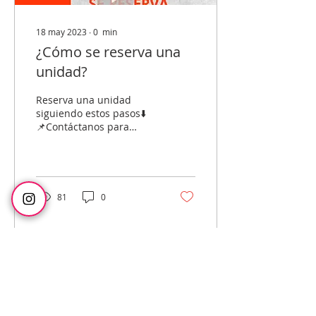
18 may 2023
∙
0
min
¿Cómo se reserva una
unidad?
Reserva una unidad
siguiendo estos pasos⬇️
📌Contáctanos para
obtener los datos
bancarios y confirmar el
monto de la reserva...
81
0
18 may 2023
∙
0
min
¿Cuál es el proceso de