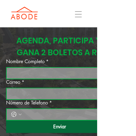
AGENDA, PARTICIPA Y 
GANA 2 BOLETOS A RD
Nombre Completo
*
Correo
*
Número de Telefono
*
Enviar